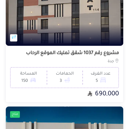
مشروع رقم 1037 شقق تمليك الموقع الرحاب
جدة
عدد الغرف
الحمامات
المساحة
150
3
5
690,000
متاح