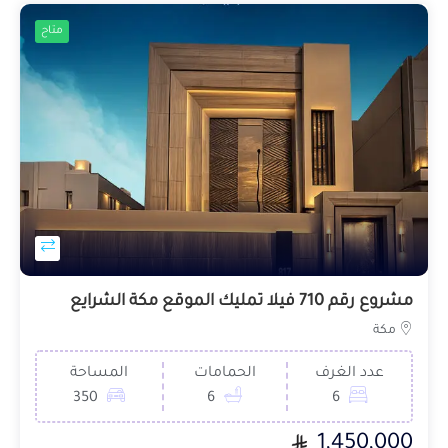
متاح
مشروع رقم 710 فيلا تمليك الموقع مكة الشرايع
مكة
عدد الغرف
الحمامات
المساحة
350
6
6
1,450,000