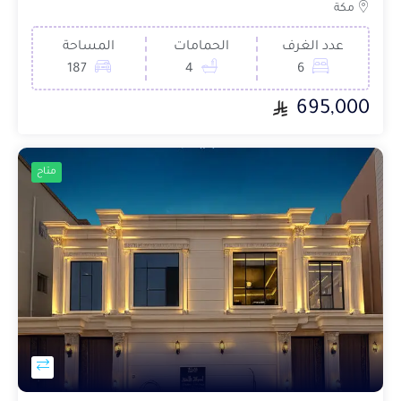
مكة
عدد الغرف
الحمامات
المساحة
187
4
6
695,000
متاح