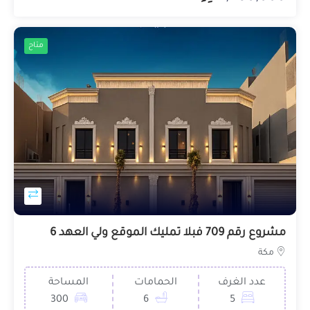
متاح
مشروع رقم 709 فبلا تمليك الموقع ولي العهد 6
مكة
عدد الغرف
الحمامات
المساحة
300
6
5