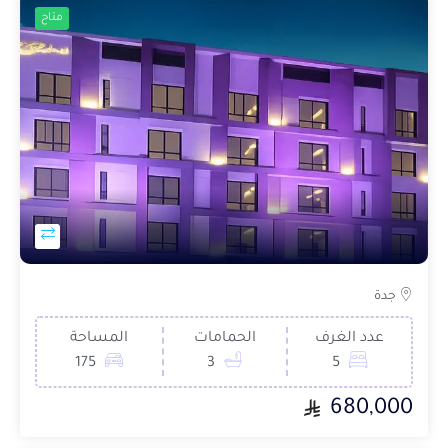
متاح
جدة
عدد الغرف
الحمامات
المساحة
175
3
5
680,000