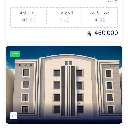
جدة
عدد الغرف
الحمامات
المساحة
145
3
4
460,000
متاح