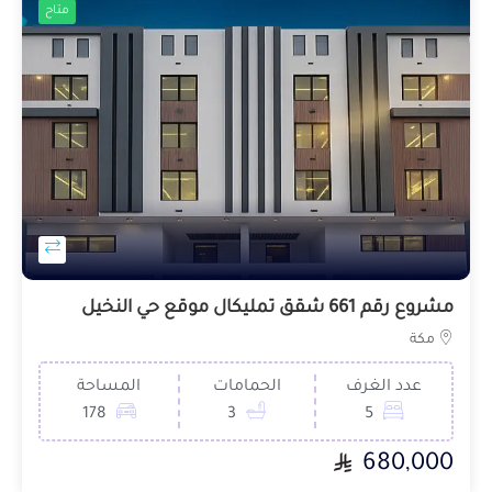
متاح
مشروع رقم 661 شقق تمليكال موقع حي النخيل
مكة
عدد الغرف
الحمامات
المساحة
178
3
5
680,000