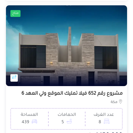
متاح
مشروع رقم 652 فيلا تمليك الموقع ولي العهد 6
مكة
عدد الغرف
الحمامات
المساحة
439
5
8