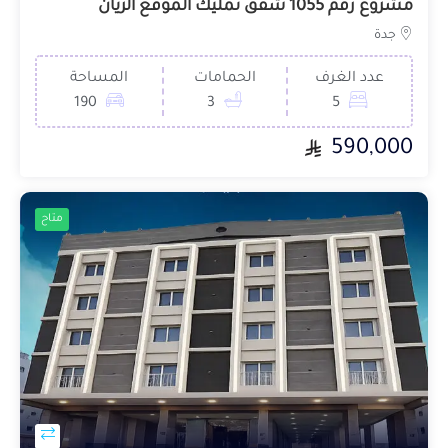
مشروع رقم 1055 شقق تمليك الموقع الريان
جدة
عدد الغرف
الحمامات
المساحة
190
3
5
590,000
متاح