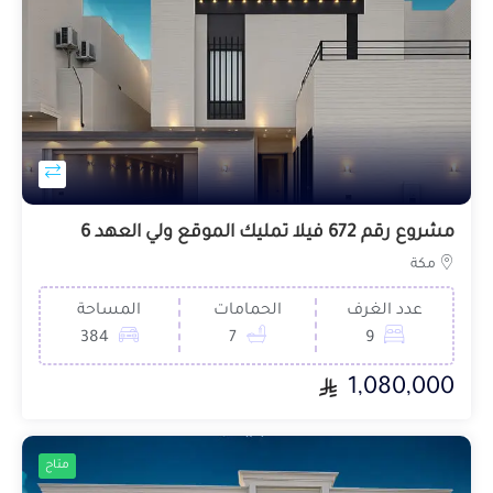
مشروع رقم 672 فيلا تمليك الموقع ولي العهد 6
مكة
عدد الغرف
الحمامات
المساحة
384
7
9
1,080,000
متاح