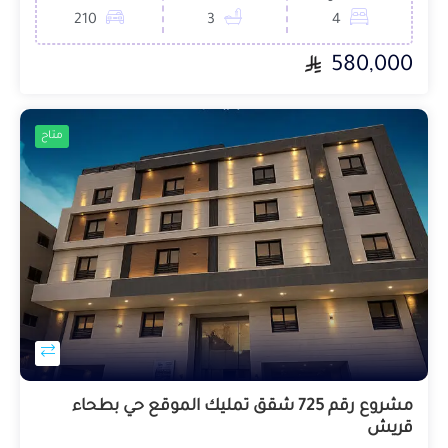
210
3
4
580,000
متاح
مشروع رقم 725 شقق تمليك الموقع حي بطحاء
قريش