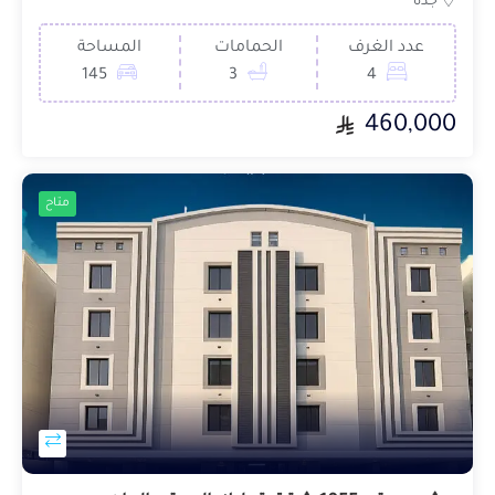
جدة
عدد الغرف
الحمامات
المساحة
145
3
4
460,000
متاح