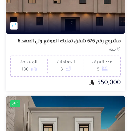
مشروع رقم 676 شقق تمليك الموقع ولي العهد 6
مكة
عدد الغرف
الحمامات
المساحة
180
3
5
550,000
متاح