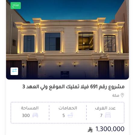
متاح
مشروع رقم 691 فيلا تمليك الموقع ولي العهد 3
مكة
عدد الغرف
الحمامات
المساحة
300
5
7
1,300,000