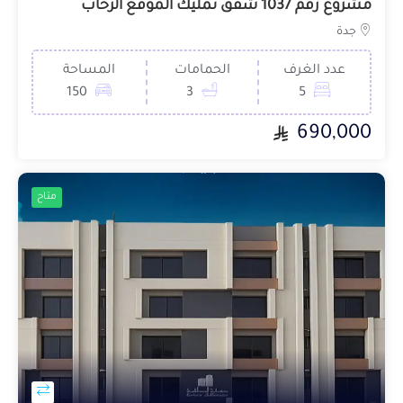
مشروع رقم 1037 شقق تمليك الموقع الرحاب
جدة
عدد الغرف
الحمامات
المساحة
150
3
5
690,000
متاح