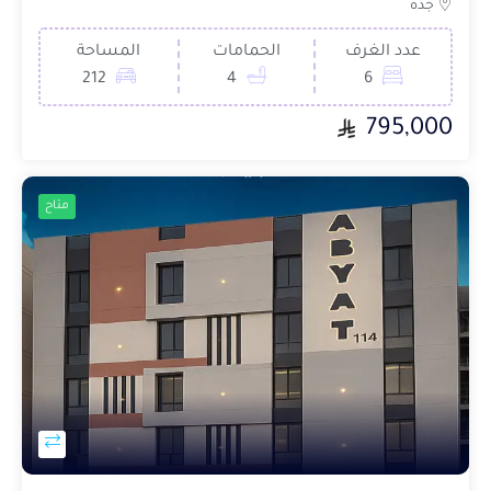
جدة
عدد الغرف
الحمامات
المساحة
212
4
6
795,000
متاح