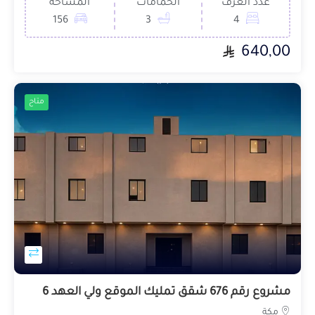
عدد الغرف
الحمامات
المساحة
156
3
4
640,00
متاح
مشروع رقم 676 شقق تمليك الموقع ولي العهد 6
مكة