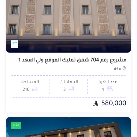
مشروع رقم 704 شقق تمليك الموقع ولي العهد 1
مكة
عدد الغرف
الحمامات
المساحة
210
3
4
580,000
متاح