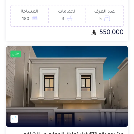
عدد الغرف
الحمامات
المساحة
180
3
5
550,000
متاح