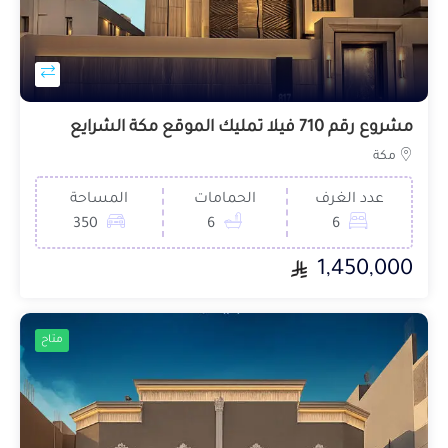
مشروع رقم 710 فيلا تمليك الموقع مكة الشرايع
مكة
عدد الغرف
الحمامات
المساحة
350
6
6
1,450,000
متاح