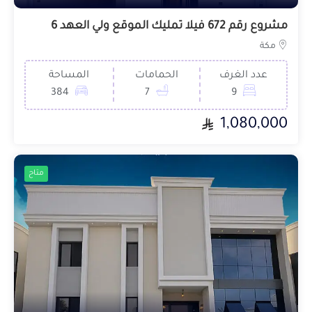
مشروع رقم 672 فيلا تمليك الموقع ولي العهد 6
مكة
عدد الغرف
الحمامات
المساحة
384
7
9
1,080,000
متاح