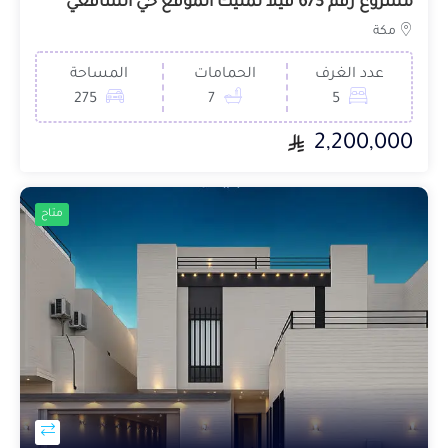
مشروع رقم 673 فيلا تمليك الموقع حي الشافعي
مكة
عدد الغرف
الحمامات
المساحة
275
7
5
2,200,000
متاح