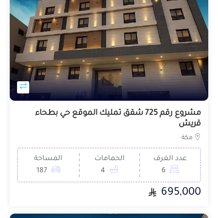
مشروع رقم 725 شقق تمليك الموقع حي بطحاء
قريش
مكة
عدد الغرف
الحمامات
المساحة
187
4
6
695,000