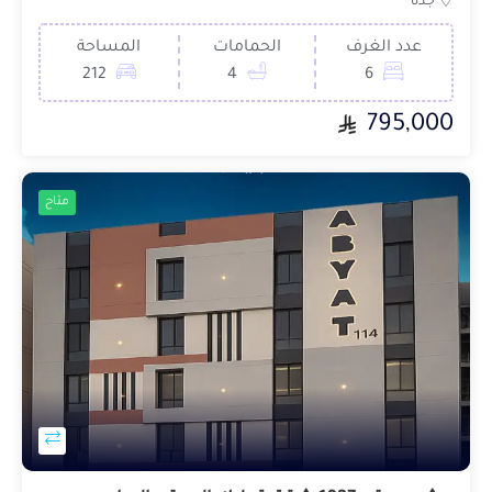
جدة
عدد الغرف
الحمامات
المساحة
212
4
6
795,000
متاح