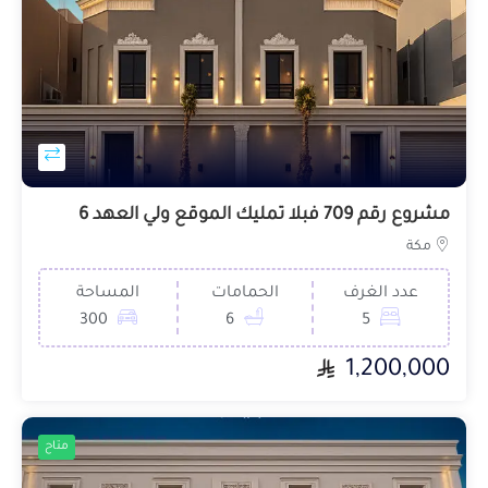
مشروع رقم 709 فبلا تمليك الموقع ولي العهد 6
مكة
عدد الغرف
الحمامات
المساحة
300
6
5
1,200,000
متاح