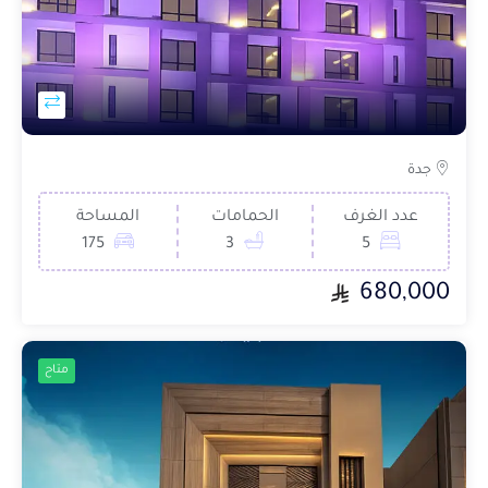
جدة
عدد الغرف
الحمامات
المساحة
175
3
5
680,000
متاح