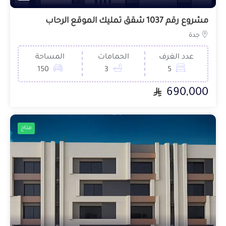
مشروع رقم 1037 شقق تمليك الموقع الرحاب
جدة
عدد الغرف
الحمامات
المساحة
150
3
5
690,000
متاح