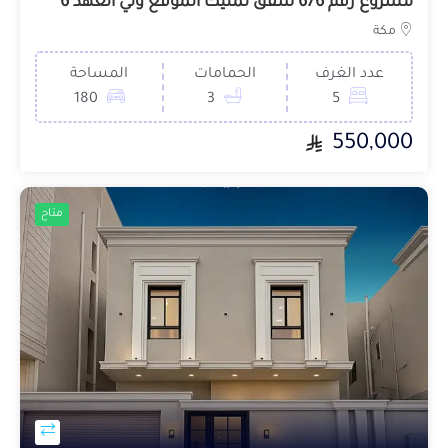
مشروع رقم 676 شقق تمليك الموقع ولي العهد 6
مكة
عدد الغرف
الحمامات
المساحة
180
3
5
550,000
متاح