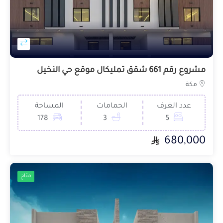
مشروع رقم 661 شقق تمليكال موقع حي النخيل
مكة
عدد الغرف
الحمامات
المساحة
178
3
5
680,000
متاح