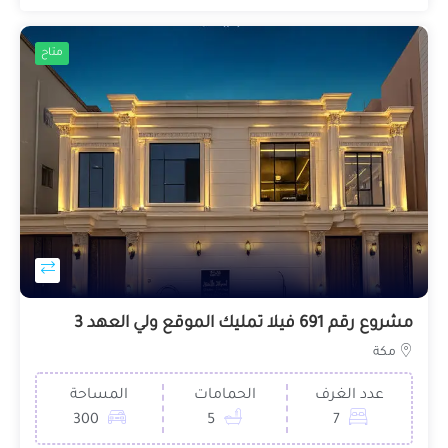
متاح
مشروع رقم 691 فيلا تمليك الموقع ولي العهد 3
مكة
عدد الغرف
الحمامات
المساحة
300
5
7