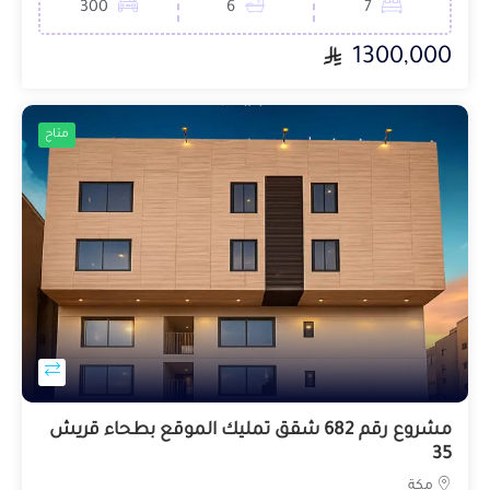
300
6
7
1300,000
متاح
مشروع رقم 682 شقق تمليك الموقع بطحاء قريش
35
مكة