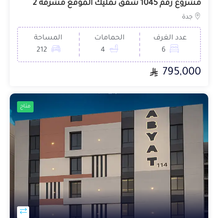
مشروع رقم 1045 شقق تمليك الموقع مشرفة 2
جدة
عدد الغرف
الحمامات
المساحة
212
4
6
795,000
متاح