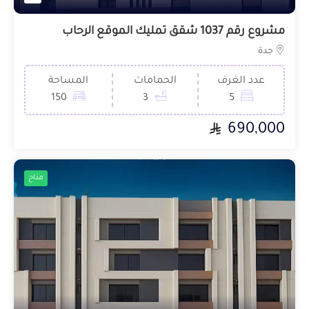
مشروع رقم 1037 شقق تمليك الموقع الرحاب
جدة
عدد الغرف
الحمامات
المساحة
150
3
5
690,000
متاح