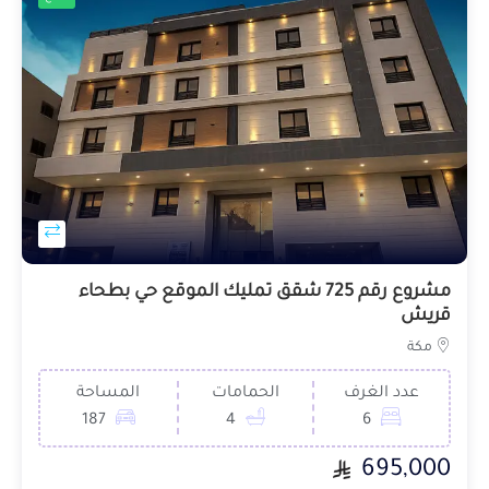
مشروع رقم 725 شقق تمليك الموقع حي بطحاء
قريش
مكة
عدد الغرف
الحمامات
المساحة
187
4
6
695,000