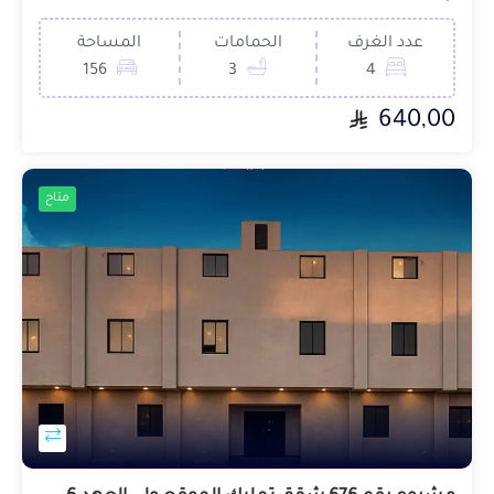
عدد الغرف
الحمامات
المساحة
156
3
4
640,00
متاح