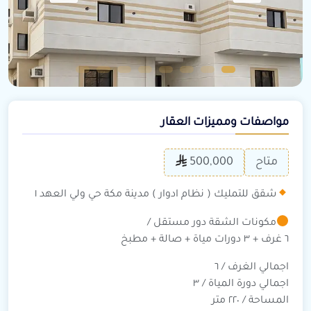
مواصفات ومميزات العقار
متاح
500,000
شقق للتمليك ( نظام ادوار ) مدينة مكة حي ولي العهد ١
مكونات الشقة دور مستقل /
٦ غرف + ٣ دورات مياة + صالة + مطبخ
اجمالي الغرف / ٦
اجمالي دورة المياة / ٣
المساحة / ٢٢٠ متر