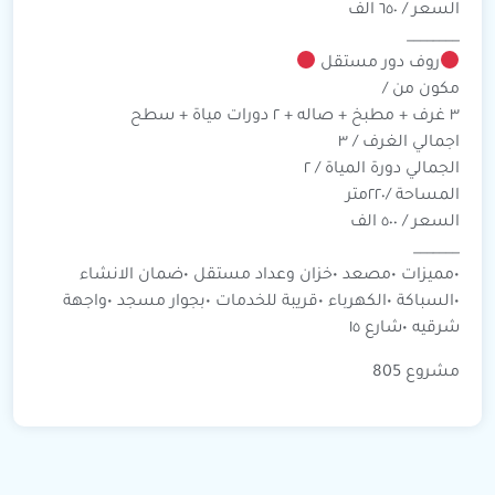
السعر / ٦٥٠ الف
____
____
روف دور مستقل
مكون من /
٣ غرف + مطبخ + صاله + ٢ دورات مياة + سطح
اجمالي الغرف / ٣
الجمالي دورة المياة / ٢
المساحة /٢٢٠متر
السعر / ٥٠٠ الف
___
____
•مميزات •مصعد •خزان وعداد مستقل •ضمان الانشاء
•السباكة •الكهرباء •قريبة للخدمات •بجوار مسجد •واجهة
شرقيه •شارع ١٥
مشروع 805