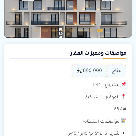
مواصفات ومميزات العقار
متاح
860,000
مشروع : 1144
الموقع : الشرفية
♦️شقة
مواصفات الشقة:-
شارع 15م *15م* 15م * 40م