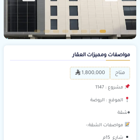
مواصفات ومميزات العقار
متاح
1,800,000
مشروع : 1147
الموقع : الروضة
♦️شقة
مواصفات الشقة:-
شارع 15م