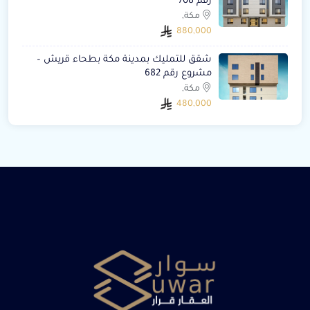
رقم 708
مكة,
880,000
شقق للتمليك بمدينة مكة بطحاء قريش –
مشروع رقم 682
مكة,
480,000