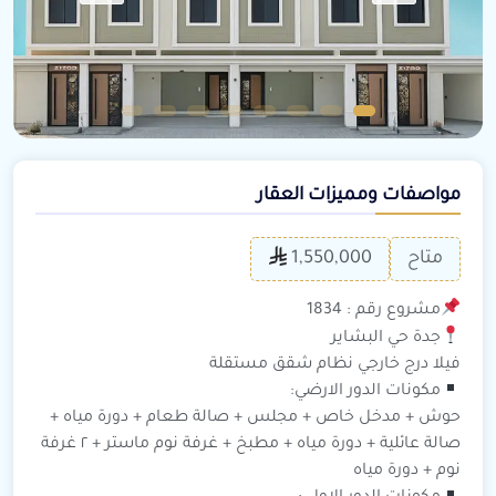
مواصفات ومميزات العقار
متاح
1,550,000
مشروع رقم : 1834
جدة حي البشاير
فيلا درج خارجي نظام شقق مستقلة
مكونات الدور الارضي:
حوش + مدخل خاص + مجلس + صالة طعام + دورة مياه +
صالة عائلية + دورة مياه + مطبخ + غرفة نوم ماستر + ٢ غرفة
نوم + دورة مياه