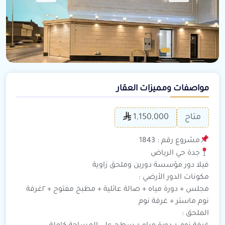
مواصفات ومميزات العقار
متاح
1,150,000
مشروع رقم : 1843
جدة حي الرياض
فيلا دور مؤسسة دورين وملحق زاوية
مكونات الدور الأرضي :
مجلس + دورة مياه + صالة عائلية + مطبخ مفتوح + ٢غرفة
نوم ماستر + غرفة نوم
الملحق :