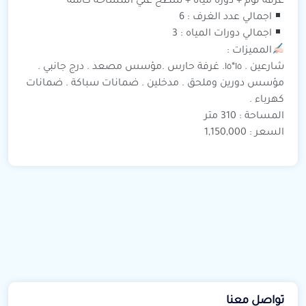
غرفة نوم + دورة مياه + سطح علي المساحة كاملة
اجمالي عدد الغرف : 6
اجمالي دورات المياه : 3
المميزات :
شارعين . ١٥*١٥. غرفة حارس .مؤسس مصعد . درج جانبي .
مؤسس دورين وملحق . مدخلين . ضمانات سباكة . ضمانات
كهرباء .
المساحة : 310 متر
السعر : 1,150,000
تواصل معنا