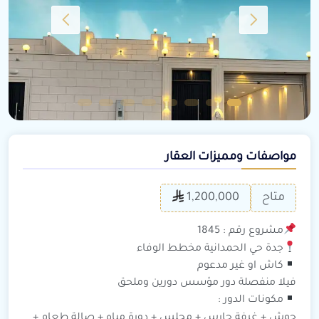
مواصفات ومميزات العقار
متاح
1,200,000
مشروع رقم : 1845
جدة حي الحمدانية مخطط الوفاء
كاش او غير مدعوم
فيلا منفصلة دور مؤسس دورين وملحق
مكونات الدور :
حوش + غرفة حارس + مجلس + دورة مياه + صالة طعام +