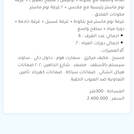
صالة واسعة مع بلكونة + أوفيس ( مطبخ صغير ) + غرفة
نوم ماستر رئيسية مع ملابس + ٢ غرفة نوم ماستر
مكونات الملحق :
غرفة نوم ماستر مع بلكونة + غرفة غسيل + غرفة خادمة +
دورة مياه + سطح واسع
اجمالي عدد الغرف : 6
اجمالي دورات المياه : 7
المميزات :
مسبح . مكيف مركزي . سمارت هوم . دخول ذكي . ساوند
سيستم بالأسقف . مصعد . شارع اتجاهين ٢٠.٢٠ ضمانات
هيكل انشائي . ضمانات سباكة . ضمانات كهرباء .تأمين
التعاونية ضد العيوب الخفية.
المساحة : 300متر
السعر : 2.400.000