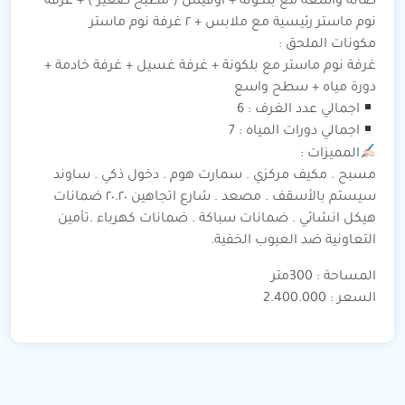
صالة واسعة مع بلكونة + أوفيس ( مطبخ صغير ) + غرفة
نوم ماستر رئيسية مع ملابس + ٢ غرفة نوم ماستر
مكونات الملحق :
غرفة نوم ماستر مع بلكونة + غرفة غسيل + غرفة خادمة +
دورة مياه + سطح واسع
اجمالي عدد الغرف : 6
اجمالي دورات المياه : 7
المميزات :
مسبح . مكيف مركزي . سمارت هوم . دخول ذكي . ساوند
سيستم بالأسقف . مصعد . شارع اتجاهين ٢٠.٢٠ ضمانات
هيكل انشائي . ضمانات سباكة . ضمانات كهرباء .تأمين
التعاونية ضد العيوب الخفية.
المساحة : 300متر
السعر : 2.400.000