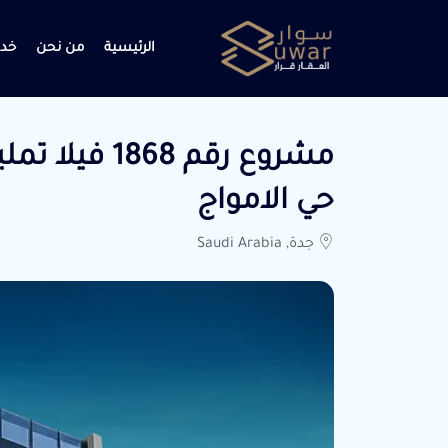
الرئيسية
من نحن
خدم
مشروع رقم 68
حي الامواج
جدة, Saudi Arabia