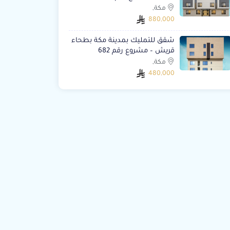
مكة,
880,000
شقق للتمليك بمدينة مكة بطحاء
قريش – مشروع رقم 682
مكة,
480,000