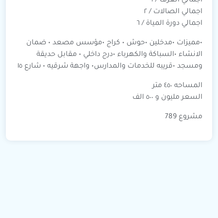
اجمالي الغرف / ٩
اجمالي الصالات / ٢
اجمالي دورة المياة / ٦
•مميزات •مدخلين •حوش • كراج •مؤسس مصعد • ضمان
الانشاء •السباكة والكهرباء •درج داخلي • مقابل حديقة
ومسجد •قريبه للخدمات والمدارس• واجهة شرقيه • شارع ١٥
المساحه ٤٥٠ متر
السعر مليون و ٥٠٠ الف
مشروع 789