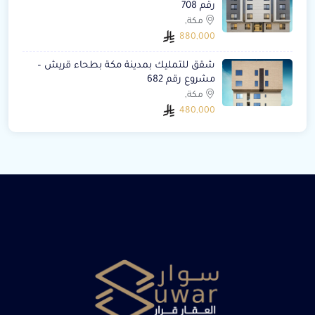
رقم 708
مكة,
880,000
شقق للتمليك بمدينة مكة بطحاء قريش –
مشروع رقم 682
مكة,
480,000