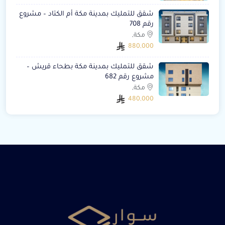
شقق للتمليك بمدينة مكة أم الكتاد – مشروع
رقم 708
مكة,
880,000
شقق للتمليك بمدينة مكة بطحاء قريش –
مشروع رقم 682
مكة,
480,000