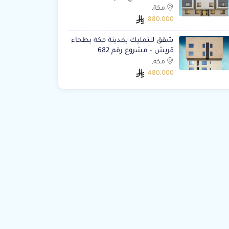
مكة,
880,000
شقق للتمليك بمدينة مكة بطحاء
قريش – مشروع رقم 682
مكة,
480,000