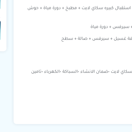
 استقبال كبيره سكاي لايت + مطبخ + دورة مياة + حوش
+ غرفة غسيل + سيرفس + صالة + سطح
 لايت •ضمان الانشاء •السباكة •الكهرباء •تامين