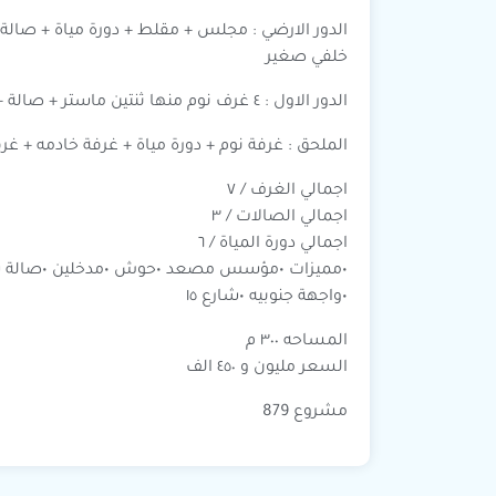
الدور الارضي : مجلس + مقلط + دورة مياة + صالة
خلفي صغير
الدور الاول : ٤ غرف نوم منها ثنتين ماستر + صالة + سيرفس + دورة مياة
الملحق : غرفة نوم + دورة مياة + غرفة خادمه 
اجمالي الغرف / ٧
اجمالي الصالات / ٣
اجمالي دورة المياة / ٦
•مميزات •مؤسس مصعد •حوش •مدخلين •صالة سكاي
•واجهة جنوبيه •شارع ١٥
المساحه ٣٠٠ م
السعر مليون و ٤٥٠ الف
مشروع 879