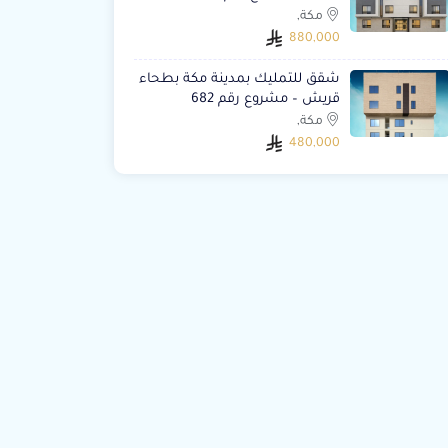
مكة,
880,000
شقق للتمليك بمدينة مكة بطحاء
قريش – مشروع رقم 682
مكة,
480,000