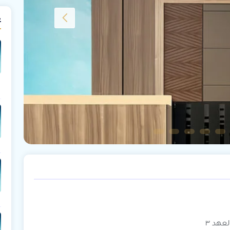
ع
عهد ٣