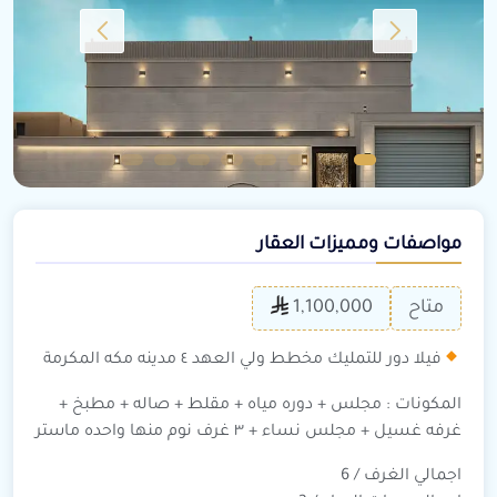
مواصفات ومميزات العقار
متاح
1,100,000
فيلا دور للتمليك مخطط ولي العهد ٤ مدينه مكه المكرمة
المكونات : مجلس + دوره مياه + مقلط + صاله + مطبخ +
غرفه غسيل + مجلس نساء + ٣ غرف نوم منها واحده ماستر
اجمالي الغرف / 6