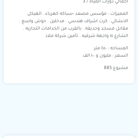
اجمالي دورات المياه / 3
المميزات : مؤسس مصعد •سباكه كهرباء . الهيكل
الانشائي . كرت اشراف هندسي . مدخلين . حوش واسع .
مقابل مسجد وحديقه . بالقرب من الخدامات التجاريه .
الشارع ١٥ واجهة شرقيه . تأمين شركة ملاذ
المساحه : ٤٥٠ متر
السعر : مليون و ١٠٠ الف
مشروع 885