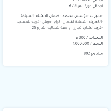
اجمالي الصالات / 2
اجمالي دورة المياة / 6
•مميزات •مؤسس مصعد • ضمان الانشاء •السباكة
•الكهرباء •شهادة اشغال •كراج •حوش •قريبه للمسجد
•قريبه لشارع تجاري •واجهة شماليه •شارع 25
المساحه / 300 م
السعر / 1,000,000
مشروع 892