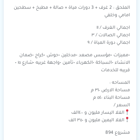
الملحق : 2 غرف + 3 دورات مياة + صالة + مطبخ + سطحين
امامي وخلفي
اجمالي الغرف / ١١
اجمالي الصالات / ٣
اجمالي دورة المياة / ٩
•مميزات •مؤسس مصعد •مدخلين •حوش •كراج •ضمان
الانشاء •السباكة •الكهرباء •تأمين •واجهة غربيه •شارع ١٥ •
قريبه للخدمات
المساحه :
مساحة الارض ٣١٠ م
مساحة البناء ٥٤٠ م
السعر /
الفلا اليسار مليون و ٤٠٠الف
الفلا اليمين مليون و ٣٥٠ الف
مشروع 894