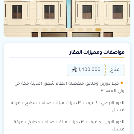
مواصفات ومميزات العقار
متاح
1,400,000
فيلا دورين وملحق منفصله (نظام شقق )مدينة مكة حي
ولي العهد ٣
الدور الارضي : ٤ غرف + ٣ دورات مياة + صالة + مطبخ + غرفة
غسيل
الدور الاول : ٥ غرف + ٣ دورات مياة + صاله + مطبخ + غرفة
غسيل