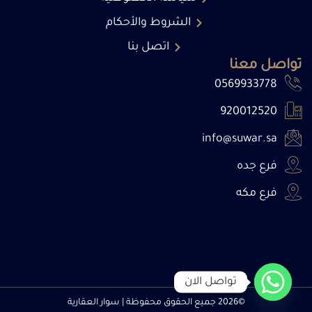
الشروط والأحكام
اتصل بنا
تواصل معنا
0569933778
920012520
info@suwar.sa
فرع جده
فرع مكه
تواصل الان
©2026 جميع الحقوق محفوظة | سوار العقارية