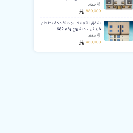
مكة,
880,000
شقق للتمليك بمدينة مكة بطحاء
قريش – مشروع رقم 682
مكة,
480,000