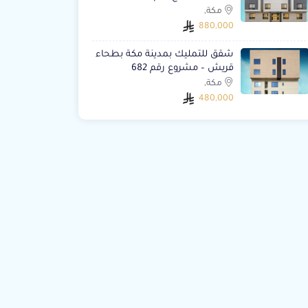
مكة,
880,000
شقق للتمليك بمدينة مكة بطحاء
قريش – مشروع رقم 682
مكة,
480,000