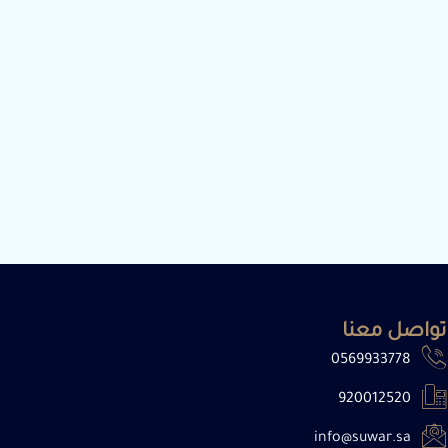
تواصل معنا
0569933778
920012520
info@suwar.sa