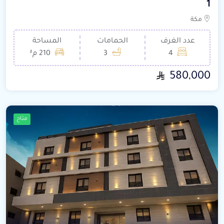
1
مكة
عدد الغرف
الحمامات
المساحة
4
3
210 م²
580,000
متاح