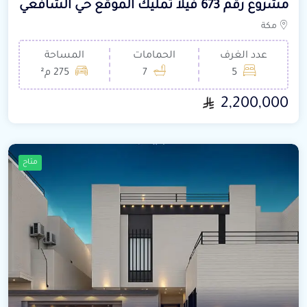
مشروع رقم 673 فيلا تمليك الموقع حي الشافعي
مكة
عدد الغرف
الحمامات
المساحة
5
7
275 م²
2,200,000
متاح