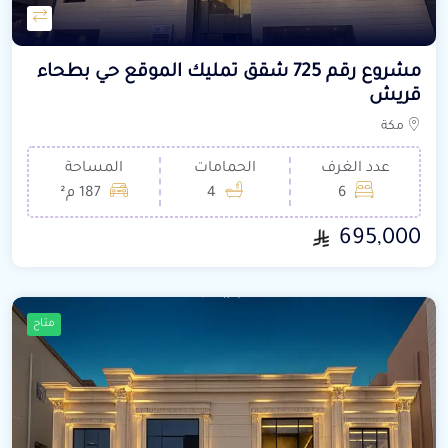
مشروع رقم 725 شقق تمليك الموقع حي بطحاء
قريش
مكة
عدد الغرف
الحمامات
المساحة
6
4
187 م²
695,000
متاح