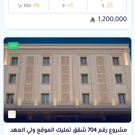
5
6
300 م²
1,200,000
متاح
مشروع رقم 704 شقق تمليك الموقع ولي العهد