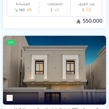
عدد الغرف
الحمامات
المساحة
5
3
180 م²
550,000
متاح