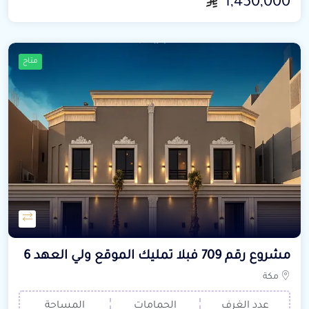
1,450,000
متاح
مشروع رقم 709 فبلا تمليك الموقع ولي العهد 6
مكة
عدد الغرف
الحمامات
المساحة