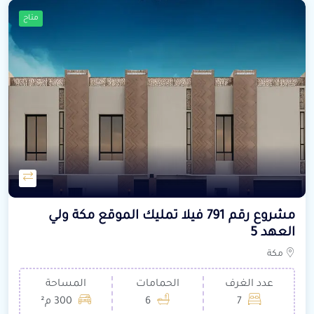
متاح
مشروع رقم 791 فيلا تمليك الموقع مكة ولي
العهد 5
مكة
عدد الغرف
الحمامات
المساحة
7
6
300 م²