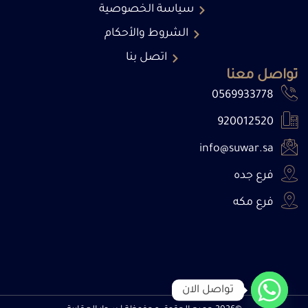
سياسة الخصوصية
الشروط والأحكام
اتصل بنا
تواصل معنا
0569933778
920012520
info@suwar.sa
فرع جده
فرع مكه
تواصل الان