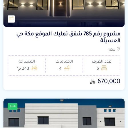
مشروع رقم 785 شقق تمليك الموقع مكة حي
العسيلة
مكة
عدد الغرف
الحمامات
المساحة
6
4
243 م²
670,000
متاح