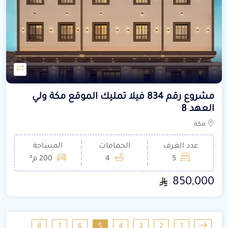
مشروع رقم 834 فيلا تمليك الموقع مكة ولي
العهد 8
مكة
عدد الغرف
الحمامات
المساحة
5
4
200 م²
850,000
8
7
6
5
4
3
2
1