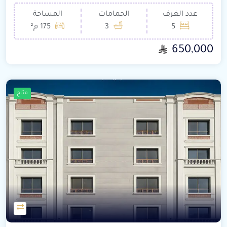
عدد الغرف
الحمامات
المساحة
5
3
175 م²
650,000
متاح