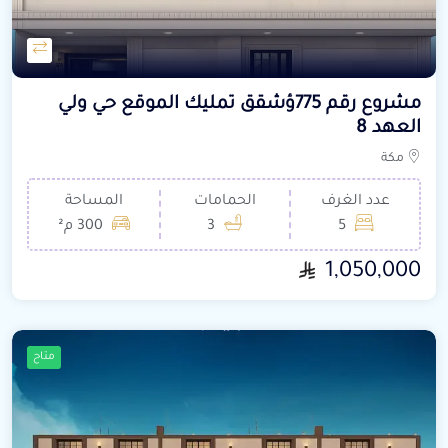
مشروع رقم 775ؤشقق تمليك الموقع حي ولي
العهد 8
مكة
عدد الغرف
الحمامات
المساحة
5
3
300 م²
1,050,000
متاح