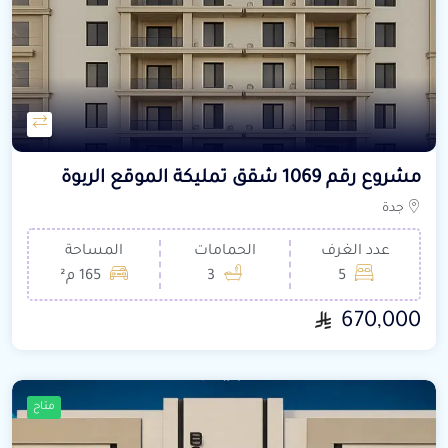
مشروع رقم 1069 شقق تمليكة الموقع الربوة
جدة
عدد الغرف
الحمامات
المساحة
5
3
165 م²
670,000
متاح