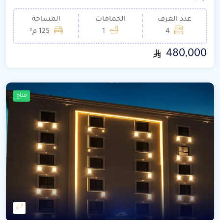
عدد الغرف
الحمامات
المساحة
4
1
125 م²
480,000
متاح