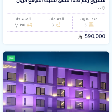
مشروع رقم 1055 شقق تمليك الموقع الريان
جدة
عدد الغرف
الحمامات
المساحة
5
3
190 م²
590,000
متاح