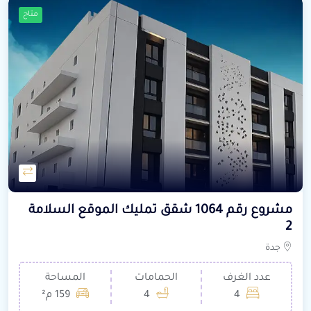
متاح
مشروع رقم 1064 شقق تمليك الموقع السلامة
2
جدة
عدد الغرف
الحمامات
المساحة
4
4
159 م²