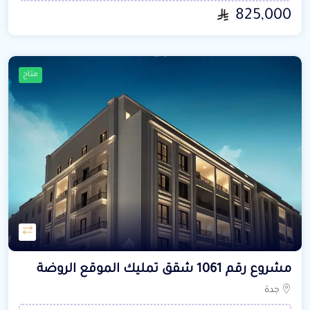
825,000
متاح
مشروع رقم 1061 شقق تمليك الموقع الروضة
جدة