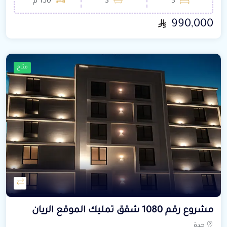
3
3
150 م²
990,000
متاح
مشروع رقم 1080 شقق تمليك الموقع الريان
جدة