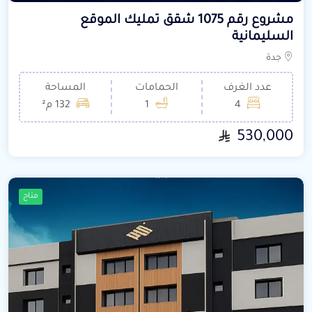
مشروع رقم 1075 شقق تمليك الموقع
السليمانية
جدة
عدد الغرف
الحمامات
المساحة
4
1
132 م²
530,000
متاح