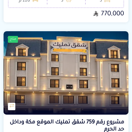
5
3
220 م²
770,000
متاح
مشروع رقم 759 شقق تمليك الموقع مكة وداخل
حد الحرم