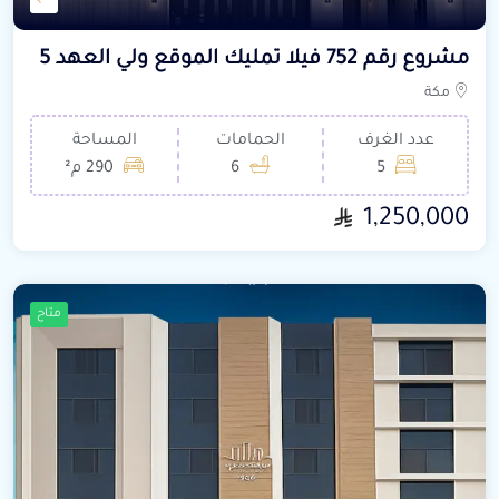
مشروع رقم 752 فيلا تمليك الموقع ولي العهد 5
مكة
عدد الغرف
الحمامات
المساحة
5
6
290 م²
1,250,000
متاح