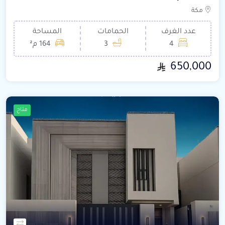
مكة
عدد الغرف
الحمامات
المساحة
4
3
164 م²
650,000
متاح