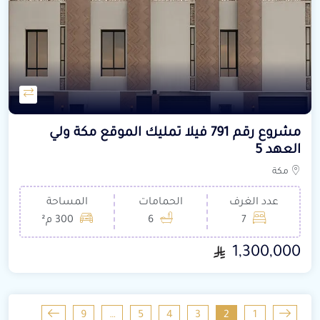
مشروع رقم 791 فيلا تمليك الموقع مكة ولي
العهد 5
مكة
عدد الغرف
الحمامات
المساحة
7
6
300 م²
1,300,000
9
…
5
4
3
2
1