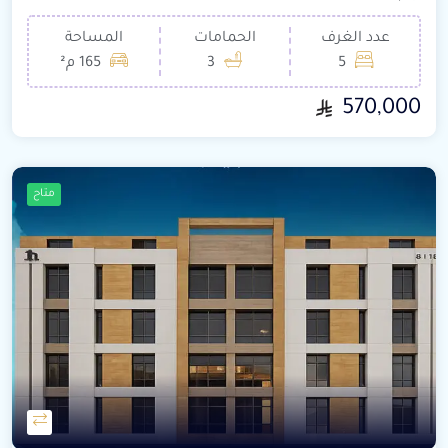
عدد الغرف
الحمامات
المساحة
5
3
165 م²
570,000
متاح