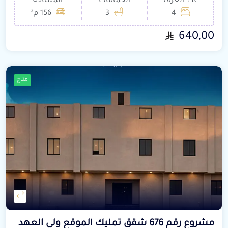
عدد الغرف
الحمامات
المساحة
4
3
156 م²
640,00
متاح
مشروع رقم 676 شقق تمليك الموقع ولي العهد