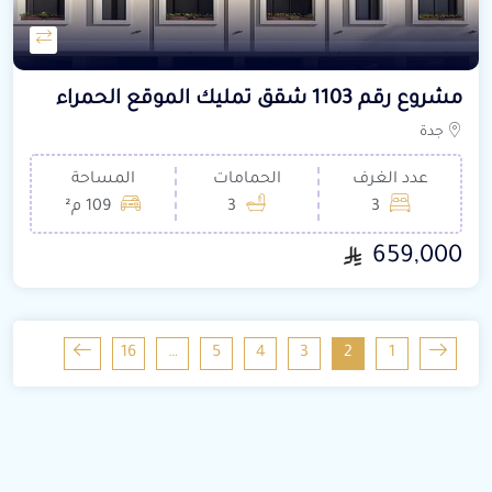
مشروع رقم 1103 شقق تمليك الموقع الحمراء
جدة
عدد الغرف
الحمامات
المساحة
3
3
109 م²
659,000
16
…
5
4
3
2
1