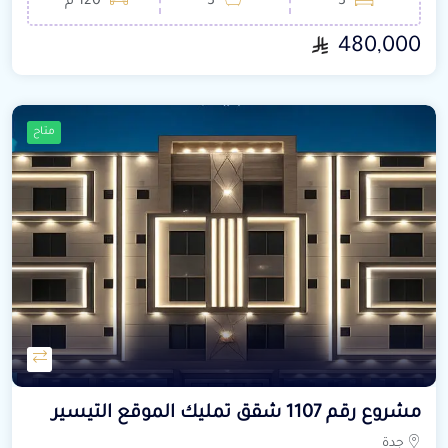
3
3
120 م²
480,000
متاح
مشروع رقم 1107 شقق تمليك الموقع التيسير
جدة