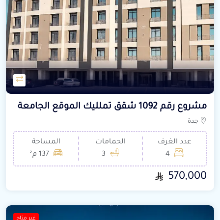
مشروع رقم 1092 شقق تملليك الموقع الجامعة
جدة
عدد الغرف
الحمامات
المساحة
4
3
137 م²
570,000
غير متاح