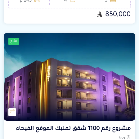
5
4
245 م²
850,000
متاح
مشروع رقم 1100 شقق تمليك الموقع الفيحاء
جدة