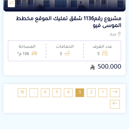
مشروع رقم1136 شقق تمليك الموقع مخطط
الموسى فيو
جدة
عدد الغرف
الحمامات
المساحة
5
3
136 م²
500,000
16
…
6
5
4
3
2
1