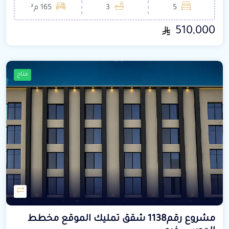
5
3
165 م²
510,000
متاح
مشروع رقم1138 شقق تمليك الموقع مخطط