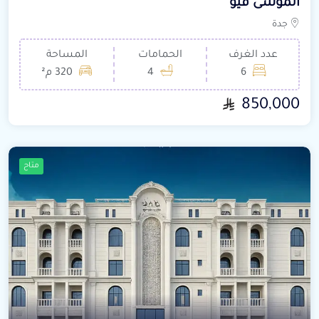
الموسى فيو
جدة
عدد الغرف
الحمامات
المساحة
6
4
320 م²
850,000
متاح