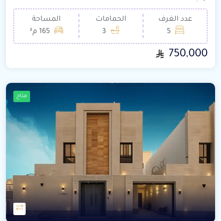
عدد الغرف
الحمامات
المساحة
5
3
165 م²
750,000
متاح