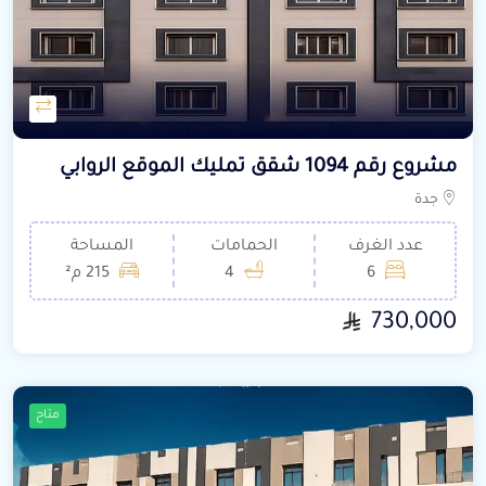
مشروع رقم 1094 شقق تمليك الموقع الروابي
جدة
عدد الغرف
الحمامات
المساحة
6
4
215 م²
730,000
متاح